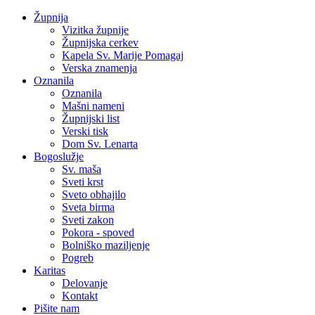
Župnija
Vizitka župnije
Župnijska cerkev
Kapela Sv. Marije Pomagaj
Verska znamenja
Oznanila
Oznanila
Mašni nameni
Župnijski list
Verski tisk
Dom Sv. Lenarta
Bogoslužje
Sv. maša
Sveti krst
Sveto obhajilo
Sveta birma
Sveti zakon
Pokora - spoved
Bolniško maziljenje
Pogreb
Karitas
Delovanje
Kontakt
Pišite nam