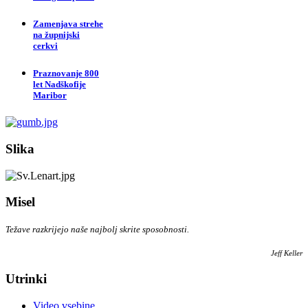
Zamenjava strehe
na župnijski
cerkvi
Praznovanje 800
let Nadškofije
Maribor
Slika
Misel
Težave razkrijejo naše najbolj skrite sposobnosti.
Jeff Keller
Utrinki
Video vsebine