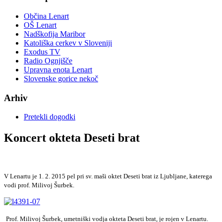
Občina Lenart
OŠ Lenart
Nadškofija Maribor
Katoliška cerkev v Sloveniji
Exodus TV
Radio Ognjišče
Upravna enota Lenart
Slovenske gorice nekoč
Arhiv
Pretekli dogodki
Koncert okteta Deseti brat
V Lenartu je 1. 2. 2015 pel pri sv. maši oktet Deseti brat iz Ljubljane, katerega
vodi prof. Milivoj Šurbek.
Prof. Milivoj Šurbek, umetniški vodja okteta Deseti brat, je rojen v Lenartu.