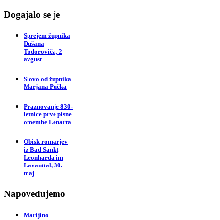
Dogajalo se je
Sprejem župnika
Dušana
Todoroviča, 2
avgust
Slovo od župnika
Marjana Pučka
Praznovanje 830-
letnice prve pisne
omembe Lenarta
Obisk romarjev
iz Bad Sankt
Leonharda im
Lavanttal, 30.
maj
Napovedujemo
Marijino