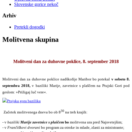
Slovenske gorice nekoč
Arhiv
Pretekli dogodki
Molitvena skupina
Molitveni dan za duhovne poklice, 8. september 2018
Molitveni dan za duhovne poklice nadškofije Maribor bo potekal
v soboto 8.
septembra 2018,
v baziliki Marije, zavetnice s plaščem na Ptujski Gori pod
geslom: »Prižigaj luč vere«.
30
Začetek molitvenega dneva bo ob 8
na treh krajih:
- v
baziliki
Marije zavetnice s plaščem
bo
moli­tvena ura pred Najsvetejšim;
- v
Frančiškovi dvorani
bo program za otroke in mlade, zlasti za ministrante;