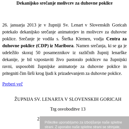
Dekanijsko srečanje molivcev za duhovne poklice
26. januarja 2013 je v župniji Sv. Lenart v Slovenskih Goricah
potekalo dekanijsko srečanje animatorjev in molivcev za duhovne
poklice. Srečanje je vodila s. Štefka Klemen, vodja
Centra za
duhovne poklice (CDP) iz Maribora
. Namen srečanja, ki se ga je
udeležilo skoraj 50 posameznikov iz različnih župnij lenarške
dekanije, je bil vzpostaviti živo pastoralo poklicev na župnijski
ravni, usposobiti župnijske animatorje za duhovne poklice in
pritegniti čim širši krog ljudi k prizadevanjem za duhovne poklice.
Preberi več
ŽUPNIJA SV. LENARTA V SLOVENSKIH GORICAH
Trg osvoboditve 13
2230 Lenart v Slovenskih goricah
Piškotke uporabljamo za izboljšanje naše spletne
strani. Z uporabo naše spletne strani se strinjate,