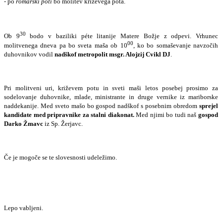
- po
romarski poti
bo molitev križevega pota.
30
Ob 9
bodo v baziliki péte litanije Matere Božje z odpevi. Vrhunec
00
molitvenega dneva pa bo sveta maša ob 10
, ko bo somaševanje navzočih
duhovnikov vodil
nadškof
metropolit msgr. Alojzij Cvikl DJ
.
Pri molitveni uri, križevem potu in sveti maši letos posebej prosimo za
sodelovanje duhovnike, mlade, ministrante in druge vernike iz mariborske
naddekanije. Med sveto mašo bo gospod nadškof s posebnim obredom
sprejel
kandidate med priprav­nike za stalni diakonat.
Med njimi bo tudi naš
gospod
Darko Žmavc
iz Sp. Žerjavc.
Če je mogoče se te slovesnosti udeležimo.
Lepo vabljeni.