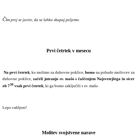
Či
m prej se javite, da se lahko skupaj peljemo.
Prvi četrtek v mesecu
Na prvi četrtek
, ko molimo za duhovne poklice,
bomo
na pobudo molivcev za
duhovne poklice,
začeli jutranjo sv. mašo s čaščenjem Najsvetejšega in sicer
30
ob 7
vsak prvi četrtek
, ki ga bomo zaključili s sv. mašo.
Lepo vabljeni!
Molitev svojstvene narave