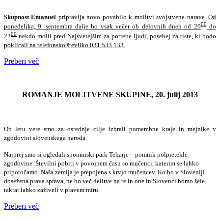
Skupnost Emanuel
pripravlja novo povabilo k molitvi svojstvene narave.
Od
00
ponedeljka, 9. septembra dalje bo vsak večer ob delovnih dneh od 20
do
00
22
nekdo molil pred Najsvetejšim za potrebe ljudi, posebej za tiste, ki bodo
poklicali na telefonsko številko 031 533 133.
Preberi več
ROMANJE MOLITVENE SKUPINE, 20. julij 2013
Ob letu vere smo za osrednje cilje izbrali pomembne kraje in mejnike v
zgodovini slovenskega naroda.
Najprej smo si ogledali spominski park Teharje – pomnik polpretekle
zgodovine. Številni pobiti v povojnem času so mučenci, katerim se lahko
priporočamo. Naša zemlja je prepojena s krvjo mučencev. Ko bo v Sloveniji
dosežena prava sprava, ne bo več delitve na te in one in Slovenci bomo šele
takrat lahko zaživeli v pravem miru.
Preberi več