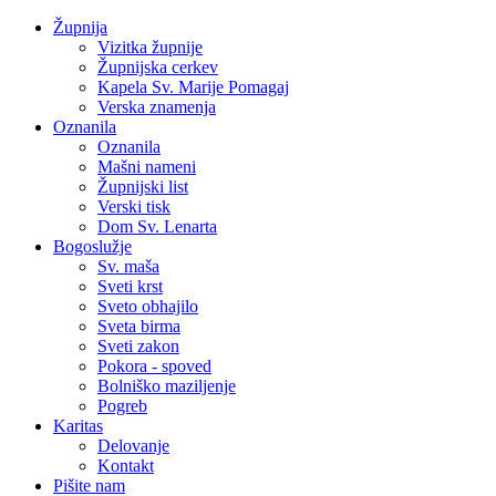
Župnija
Vizitka župnije
Župnijska cerkev
Kapela Sv. Marije Pomagaj
Verska znamenja
Oznanila
Oznanila
Mašni nameni
Župnijski list
Verski tisk
Dom Sv. Lenarta
Bogoslužje
Sv. maša
Sveti krst
Sveto obhajilo
Sveta birma
Sveti zakon
Pokora - spoved
Bolniško maziljenje
Pogreb
Karitas
Delovanje
Kontakt
Pišite nam