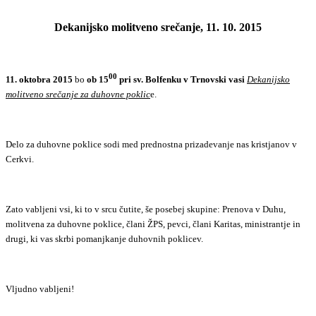
Dekanijsko molitveno srečanje, 11. 10. 2015
00
11. oktobra 2015
bo
ob 15
pri sv. Bolfenku v Trnovski vasi
Dekanijsko
molitveno srečanje za duhovne poklic
e.
Delo za duhovne poklice sodi med prednostna prizadevanje nas kristjanov v
Cerkvi.
Zato vabljeni vsi, ki to v srcu čutite, še posebej skupine: Prenova v Duhu,
molitvena za duhovne poklice, člani ŽPS, pevci, člani Karitas, ministrantje in
drugi, ki vas skrbi pomanjkanje duhovnih poklicev.
Vljudno vabljeni!