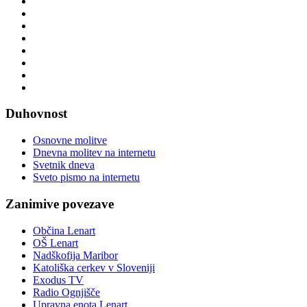
Duhovnost
Osnovne molitve
Dnevna molitev na internetu
Svetnik dneva
Sveto pismo na internetu
Zanimive povezave
Občina Lenart
OŠ Lenart
Nadškofija Maribor
Katoliška cerkev v Sloveniji
Exodus TV
Radio Ognjišče
Upravna enota Lenart