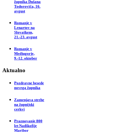
župnika Dušana
Todoroviča, 16.
avgust
Romanje v
Lenartov na
Slovaškem,
21.-23. avgust
Romanje v
Medjugorje,
9.-12. oktober
Aktualno
Pozdravne besede
novega župnika
Zamenjava strehe
na župnijski
cerkvi
Praznovanje 800
let Nadškofije
Maribor