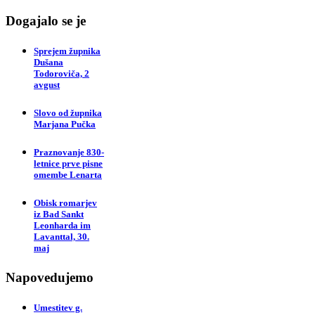
Dogajalo se je
Sprejem župnika
Dušana
Todoroviča, 2
avgust
Slovo od župnika
Marjana Pučka
Praznovanje 830-
letnice prve pisne
omembe Lenarta
Obisk romarjev
iz Bad Sankt
Leonharda im
Lavanttal, 30.
maj
Napovedujemo
Umestitev g.