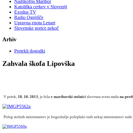
Nadškofija Maribor
Katoliška cerkev v Sloveniji
Exodus TV
Radio Ognjišče
Upravna enota Lenart
Slovenske gorice nekoč
Arhiv
Pretekli dogodki
Zahvala škofa Lipovška
V petek,
18. 10. 2013
, je bila
v mariborski stolnici
slovesna sveta maša
na predv
Poleg stolnih ministrantov je bogoslužje polepšalo tudi nekaj ministrantov naše 