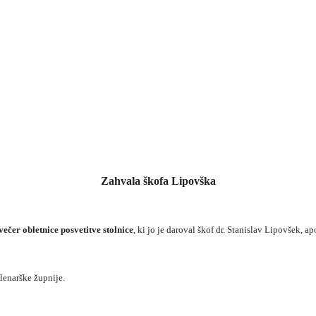
Zahvala škofa Lipovška
ečer obletnice posvetitve stolnice
, ki jo je daroval škof dr. Stanislav Lipovšek, a
lenarške župnije.