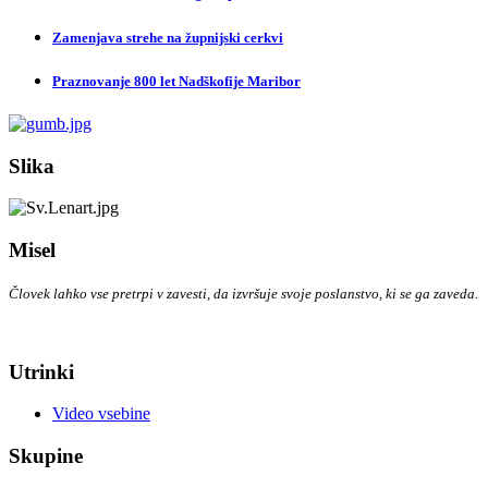
Zamenjava strehe na župnijski cerkvi
Praznovanje 800 let Nadškofije Maribor
Slika
Misel
Človek lahko vse pretrpi v zavesti, da izvršuje svoje poslanstvo, ki se ga zaveda.
Utrinki
Video vsebine
Skupine