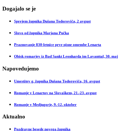
Dogajalo se je
Sprejem župnika Dušana Todoroviča, 2 avgust
Slovo od župnika Marjana Pučka
Praznovanje 830-letnice prve pisne omembe Lenarta
Obisk romarjev iz Bad Sankt Leonharda im Lavanttal, 30. maj
Napovedujemo
Umestitev g. župnika Dušana Todoroviča, 16. avgust
Romanje v Lenartov na Slovaškem, 21.-23. avgust
Romanje v Medjugorje, 9.-12. oktober
Aktualno
Pozdravne besede novega župnika