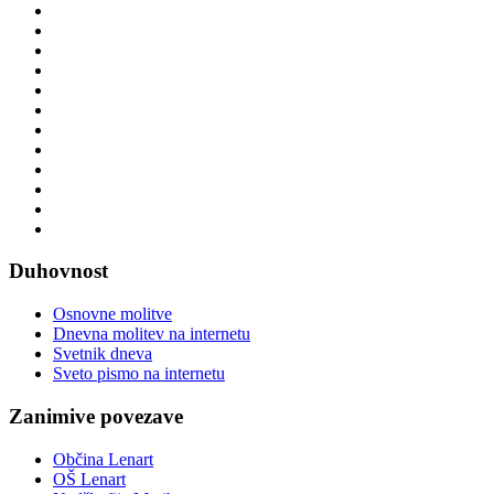
Duhovnost
Osnovne molitve
Dnevna molitev na internetu
Svetnik dneva
Sveto pismo na internetu
Zanimive povezave
Občina Lenart
OŠ Lenart