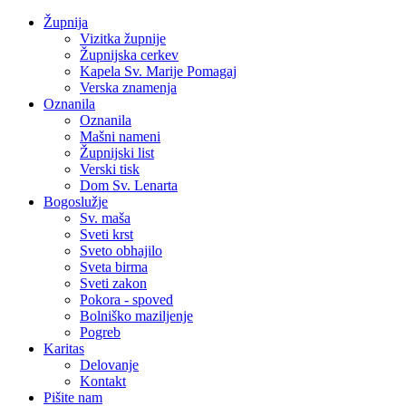
Župnija
Vizitka župnije
Župnijska cerkev
Kapela Sv. Marije Pomagaj
Verska znamenja
Oznanila
Oznanila
Mašni nameni
Župnijski list
Verski tisk
Dom Sv. Lenarta
Bogoslužje
Sv. maša
Sveti krst
Sveto obhajilo
Sveta birma
Sveti zakon
Pokora - spoved
Bolniško maziljenje
Pogreb
Karitas
Delovanje
Kontakt
Pišite nam